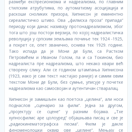
размеђи експресионизма и надреализма, по главним
стилским атрубутима, по аутоматизму асоцијација и
раскоши сноликих призора, Хипнисон је еминентно
сиреалистичко штиво. Ова „филмска проза“ припада“
периоду који данас називају протонадреализмом, због
тога што још постоји верзија, по којој надреалистичка
револуција у српским земљама почиње тек 1924 -1925,
а покрет се, опет званично, оснива тек 1929. године.
Тако испада да је Мони де Були, са Растком
Петровићем и Иваном Голом, па и са Токином, био
надреалиста пре надреализма, што некако квари већ
створену слику. Али се годином штампања Хипнисона
(1923, иако је сам текст настајао раније) и самим овим
текстом Мони де Були, без сумње, уписује у почетке
надреализма као самосвојан и аутентичан стваралац.
Хипнисон је замишљен као поетска „целина“, али носи
поднаслов „сценарио за филм“. Једна за другом,
„пројектују се сцене“ у разним бојама. „Тхе
хyпносфилмс аре цолоуред“ објашњава писац и све је
„радиокинематографска песма“. Филм је дакле
феноменолошки оквир ове „целине“. Мењају се