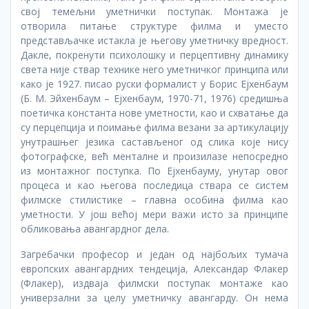
свој темељни уметнички поступак. Монтажа је
отворила питање структуре филма и уместо
представљачке истакла је његову уметничку вредност.
Дакле, покренути психолошку и перцептивну динамику
света није ствар технике него уметничког принципа или
како је 1927. писао руски формалист у Борис Ејхенбаум
(Б. М. Эйхенбаум – Ејхенбаум, 1970-71, 1976) средишња
поетичка константа нове уметности, као и схватање да
су перцепција и поимање филма везани за артикулацију
унутрашњег језика састављеног од слика које нису
фотографске, већ менталне и произилазе непосредно
из монтажног поступка. По Ејхенбауму, унутар овог
процеса и као његова последица ствара се систем
филмске стилистике – главна особина филма као
уметности. У још већој мери важи исто за принципе
обликовања авангардног дела.
Загребачки професор и један од најбољих тумача
европских авангардних тендеција, Александар Флакер
(Флакер), издваја филмски поступак монтаже као
универзални за целу уметничку авангарду. Он нема