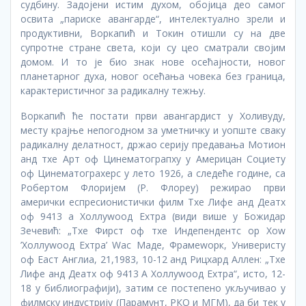
судбину. Задојени истим духом, обојица део самог
освита „париске авангарде“, интелектуално зрели и
продуктивни, Воркапић и Токин отишли су на две
супротне стране света, који су цео сматрали својим
домом. И то је био знак нове осећајности, новог
планетарног духа, новог осећања човека без граница,
карактеристичног за радикалну тежњу.
Воркапић ће постати први авангардист у Холивуду,
месту крајње непогодном за уметничку и уопште сваку
радикалну делатност, држао серију предавања Мотион
анд тхе Арт оф Цинематограпхy у Америцан Социетy
оф Цинематограхерс у лето 1926, а следеће године, са
Робертом Флоријем (Р. Флореy) режирао први
амерички еспресионистички филм Тхе Лифе анд Деатх
оф 9413 а Холлywоод Еxтра (види више у Божидар
Зечевић: „Тхе Фирст оф тхе Индепендентс ор Хоw
’Холлywоод Еxтра’ Wас Маде, Фрамеwорк, Универистy
оф Еаст Англиа, 21,1983, 10-12 анд Рицхард Аллен: „Тхе
Лифе анд Деатх оф 9413 А Холлywоод Еxтра“, исто, 12-
18 у библиографији), затим се постепено укључивао у
филмску индустрију (Парамунт, РКО и МГМ), да би тек у