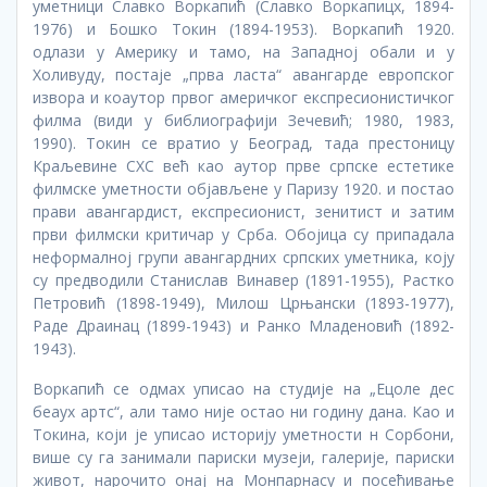
уметници Славко Воркапић (Славко Воркапицх, 1894-
1976) и Бошко Токин (1894-1953). Воркапић 1920.
одлази у Америку и тамо, на Западној обали и у
Холивуду, постаје „прва ласта“ авангарде европског
извора и коаутор првог америчког експресионистичког
филма (види у библиографији Зечевић; 1980, 1983,
1990). Токин се вратио у Београд, тада престоницу
Краљевине СХС већ као аутор прве српске естетике
филмске уметности објављене у Паризу 1920. и постао
прави авангардист, експресионист, зенитист и затим
први филмски критичар у Срба. Обојица су припадала
неформалној групи авангардних српских уметника, коју
су предводили Станислав Винавер (1891-1955), Растко
Петровић (1898-1949), Милош Црњански (1893-1977),
Раде Драинац (1899-1943) и Ранко Младеновић (1892-
1943).
Воркапић се одмах уписао на студије на „Ецоле дес
беауx артс“, али тамо није остао ни годину дана. Као и
Токина, који је уписао историју уметности н Сорбони,
више су га занимали париски музеји, галерије, париски
живот, нарочито онај на Монпарнасу и посећивање