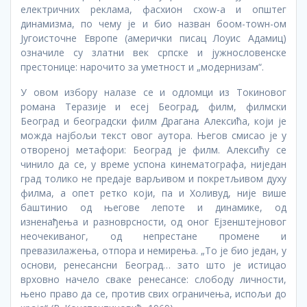
електричних реклама, фасхион схоw-а и општег
динамизма, по чему је и био назван боом-тоwн-ом
Југоисточне Европе (амерички писац Лоуис Адамиц)
означиле су златни век српске и јужнословенске
престонице: нарочито за уметност и „модернизам“.
У овом избору налазе се и одломци из Токиновог
романа Теразије и есеј Београд, филм, филмски
Београд и београдски филм Драгана Алексића, који је
можда најбољи текст овог аутора. Његов смисао је у
отвореној метафори: Београд је филм. Алексићу се
чинило да се, у време успона кинематографа, ниједан
град толико не предаје варљивом и покретљивом духу
филма, а опет ретко који, па и Холивуд, није више
баштинио од његове лепоте и динамике, од
изненађења и разноврсности, од оног Ејзенштејновог
неочекиваног, од непрестане промене и
превазилажења, отпора и немирења. „То је био један, у
основи, ренесансни Београд… зато што је истицао
врховно начело сваке ренесансе: слободу личности,
њено право да се, против свих ограничења, испољи до