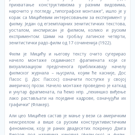
прихватање конструктивизма у разним видовима,
нарочито у погледу „типографске монтаже“, ишло је у
корак са Мицићевим интересовањем за експеримент у
филму. Један од егземпларних зенитистичких текстова,
уосталом, инспирисан је филмом, колико и руским
експриментом: Шими на гробљу латинске четврти,
зенитистички радо-филм од 17 сочиненија (1922).
Филм је Мицићу и његову тексту очито сугерирао
начело монтаже седамнаест фрагмената који се
визуализацијом предоченога приближавају начелу
филмског журнала – њусрила, којим ће касније, Дос
Пасос (Ј. Дос Пассос) означити поступке у својој
америчкој прози. Начело монтаже проведено је каткад
и унутар фрагмената, па ћемо нпр. „пекиншко виђење
лако растављати на поједине кадрове, означујући их
графички“ (Флакер).
Али цео Мицићев састав је мање у вези са америчким
неwсреелом а више са руским конструктивистичким
феноменом, коју је раних двадесетих покренуо Дзига
Вертов под називима киновид (филм-око) и филм-