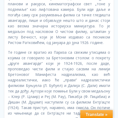
планови и ракурси, кинематографски свет „тоне у
подземље“ као лифтована камера. Були иде даље и
погађа саму срж разумевања филма са тачке гледишта
авангарде, пише и објављује нешто што и данас стоји
као веома значајна историјска минијатура. То је
медаљон под насловом О чистом филму, штампан у
листу Вечност, који је Мони издавао са песником
Ристом Ратковићем, од јануара до јуна 1926. године.
Те године се вратио из Париза са свежим утисцима о
којима се говорило за Бретоновим столом: о покрету
„друге авангарде“ који је 1924-1926, после даде,
проповедао чисти филм и стајао сасвим на линији
Бретоновог Манифеста надреализма, као већ
надреалистички, иако ће „прави“ надреалистички
филмови Буњуела (Л. Буñуел) и Далија (С. Дали) имати
тек да дођу. Аутори које помиње Були у свом медаљону
– Клер (Р. Цлаир) и Реј (М. Раy), Пикабја (Ф. Пицабиа) и
Дишан (М. Дуцхмп) наступили су са филмом Ентр’ацте
(1924). Такав приступ, наравно, има смисла. Он потиче
из чињенице да се Ентр’ацте ни тада ни данас није
Translate »