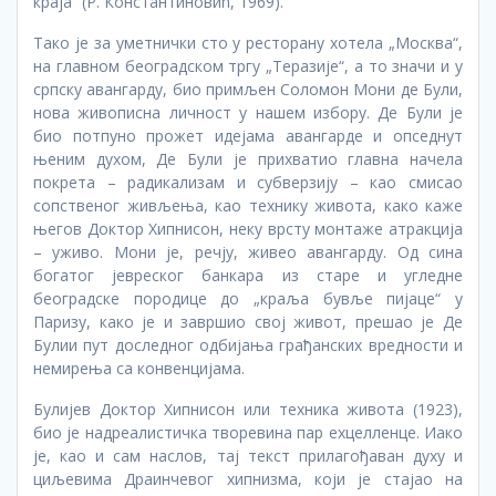
краја“ (Р. Константиновић, 1969).
Тако је за уметнички сто у ресторану хотела „Москва“,
на главном београдском тргу „Теразије“, а то значи и у
српску авангарду, био примљен Соломон Мони де Були,
нова живописна личност у нашем избору. Де Були је
био потпуно прожет идејама авангарде и опседнут
њеним духом, Де Були је прихватио главна начела
покрета – радикализам и субверзију – као смисао
сопственог живљења, као технику живота, како каже
његов Доктор Хипнисон, неку врсту монтаже атракција
– уживо. Мони је, речју, живео авангарду. Од сина
богатог јевреског банкара из старе и угледне
београдске породице до „краља бувље пијаце“ у
Паризу, како је и завршио свој живот, прешао је Де
Булии пут доследног одбијања грађанских вредности и
немирења са конвенцијама.
Булијев Доктор Хипнисон или техника живота (1923),
био је надреалистичка творевина пар еxцелленце. Иако
је, као и сам наслов, тај текст прилагођаван духу и
циљевима Драинчевог хипнизма, који је стајао на