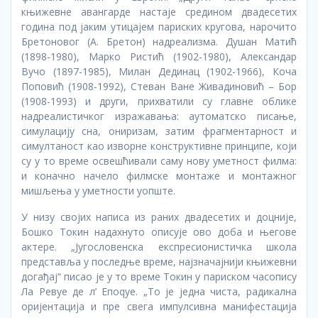
књижевне авангарде настаје средином двадесетих
година под јаким утицајем париских кругова, нарочито
Бретоновог (А. Бретон) надреализма. Душан Матић
(1898-1980), Марко Ристић (1902-1980), Александар
Вучо (1897-1985), Милан Дединац (1902-1966), Коча
Поповић (1908-1992), Стеван Ване Живадиновић – Бор
(1908-1993) и други, прихватили су главне облике
надреалистичког изражавања: аутоматско писање,
симулацију сна, ониризам, затим фрагментарност и
симултаност као изворне конструктивне принципе, који
су у то време освешћивали саму нову уметност филма:
и коначно начело филмске монтаже и монтажног
мишљења у уметности уопште.
У низу својих написа из раних двадесетих и доцније,
Бошко Токин надахнуто описује ово доба и његове
актере. „Југословенска експресионистичка школа
представља у последње време, најзначајнији књижевни
догађај“ писао је у то време Токин у париском часопису
Ла Ревуе де л’ Епоqуе. „То је једна чиста, радикална
оријентација и пре свега импулсивна манифестација