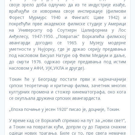
своје зрело доба одлучио да из те индустрије изађе,
враћајући се изворима своје инспирације (филмови
Форест Мурмурс 1940 и Фингал’с Цаве 1942) и
покрећући прве академске филмске студије у Америци
на Университy оф Соутхерн Цалифорниа у Лос
Анђелесу, 1947-1950. „Повратак“ Воркапића филмској
авангарди догодио се 1965. у Музеју модерне
уметности у Њујорку, где је држао серију предавања
под насловом Висуал Натуре оф Филм Медиум и даље,
до смрти 1976. одржао серије предавања под истим
насловом у АФИ, УЈК,УКЛА и другде).
Токин ће у Београду постати први и најзначајнији
српски теоретичар и критичар филма, зачетник многих
културних промена и стожер кинематографа, око кога
се окупљала дружина српских авангардиста.
„Епоха почиње у јесен 1920“ писао је, доцније, Токин.
У време кад се Воркапић спремао на пут за „нови свет“,
а Токин на повратак кући, допрли су до Париза снажни
одјеци нових трагања. Биле су то, пре свега немачке