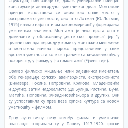
структура) препознаје се, дакле, универзални принцип
конструкције авангардног уметничког дела. Монтажни
принцип испоставља се овим као опше место у
расправама о уметности, оно што Лотман (Ю. Лотман,
1976) назвао најопштијом закономерношћу формирања
уметничких значења. Монтажа је нека врста опште
доминанте у обликовању „естетског процеса“ јер “у
целини припада периоду у коме су монтажно мишљење
и монтажна начела широко представљени у свим
врстама уметности које се граниче са књижевношћу: у
позоришту, у филму, у фотомонтажи“ (Ејзенштејн).
Овакво филмско мишљње чини заједнички именитељ
обе генерације српских авангардиста, експресиониста
(Винавера, Токина, Петровића, Кракова, Младеновића
и других), затим надреалиста (Де Булија, Ристића, Вуча,
Матића, Поповића, Живадиновића-Бора и других). Они
су успоставили су прве везе српске културе са новом
уметношћу – филмом.
Прву аутентичну везу између филма и уметничке
авангарде откривали су у Паризу 1917-1920. српски