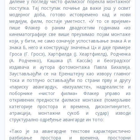
дилеме у погледу чисто филмског порекла монтажног
поступка. Тај поступак почиње да важи још у освит
модерног доба, готово истовремено кад и нови
медијум, филм, постаје уметност. «У то се вријеме»
пише Флакер о раним двадесетим годинама «из
кинематографије све више преузимао појам монтаже
који, у бити, не само означује успостављање знака А и
знака Б, него и конструкцју значења Ц» и даје примере
Гроса (Г. Гросз), Хартфилда (Ј. Хеартфиелд), Родченка
(А. Родченко), Кашака (Л. Кассáк) и београдског
издавача и аутора фотомонтажа Павла Бихалија.
Заустављајући се на Ејзенштејну као извору главног
тока и потпуно остављајући по страни прву и другу
«париску авангарду», «визуалисте», надреалисте и
поборнике «чистог филма» Флакер управо из
откривених предности филмске монтаже (померљиве
категорије простора и времена, дисконтинуитет,
атракција, монтажни сукоб и судар) изводи
структурално одређење авангарде ин тото:
«Тако је за авангардне текстове карактеристично
разбијање простора и времена, просторни