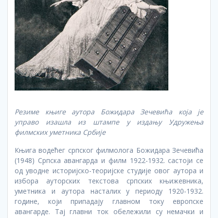
Резиме књиге аутора Божидара Зечевића која је
управо изашла из штампе у издању Удружења
филмских уметника Србије
Књига водећег српског филмолога Божидара Зечевића
(1948) Српска авангарда и филм 1922-1932. састоји се
од уводне историјско-теоријске студије овог аутора и
избора ауторских текстова српских књижевника,
уметника и аутора насталих у периоду 1920-1932.
године, који припадају главном току европске
авангарде. Тај главни ток обележили су немачки и