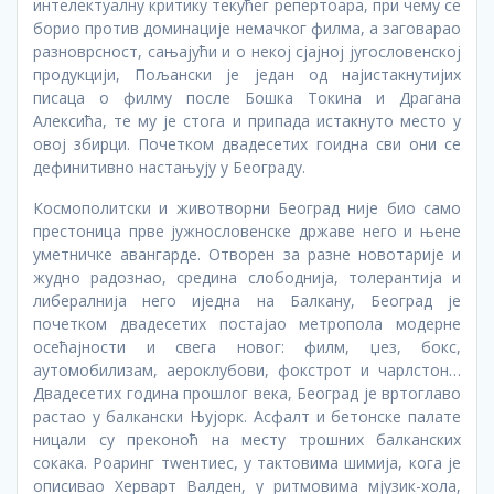
интелектуалну критику текућег репертоара, при чему се
борио против доминације немачког филма, а заговарао
разноврсност, сањајући и о некој сјајној југословенској
продукцији, Пољански је један од најистакнутијих
писаца о филму после Бошка Токина и Драгана
Алексића, те му је стога и припада истакнуто место у
овој збирци. Почетком двадесетих гоидна сви они се
дефинитивно настањују у Београду.
Космополитски и животворни Београд није био само
престоница прве јужнословенске државе него и њене
уметничке авангарде. Отворен за разне новотарије и
жудно радознао, средина слободнија, толерантија и
либералнија него иједна на Балкану, Београд је
почетком двадесетих постајао метропола модерне
осећајности и свега новог: филм, џез, бокс,
аутомобилизам, аероклубови, фокстрот и чарлстон…
Двадесетих година прошлог века, Београд је вртоглаво
растао у балкански Њујорк. Асфалт и бетонске палате
ницали су преконоћ на месту трошних балканских
сокака. Роаринг тwентиес, у тактовима шимија, кога је
описивао Херварт Валден, у ритмовима мјузик-хола,