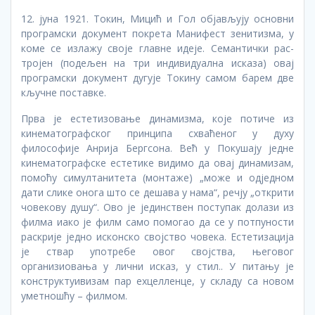
12. јуна 1921. Токин, Мицић и Гол објављују основни
програмски документ покрета Манифест зенитизма, у
коме се излажу своје главне идеје. Семантички рас-
тројен (подељен на три индивидуална исказа) овај
програмски документ дугује Токину самом барем две
кључне поставке.
Прва је естетизовање динамизма, које потиче из
кинематографског принципа схваћеног у духу
философије Анрија Бергсона. Већ у Покушају једне
кинематографске естетике видимо да овај динамизам,
помоћу симултанитета (монтаже) „може и одједном
дати слике онога што се дешава у нама“, речју „открити
човекову душу“. Ово је јединствен поступак долази из
филма иако је филм само помогао да се у потпуности
раскрије једно исконско својство човека. Естетизација
је ствар употребе овог својства, његовог
организиовања у лични исказ, у стил.. У питању је
конструктуивизам пар еxцелленце, у складу са новом
уметношћу – филмом.