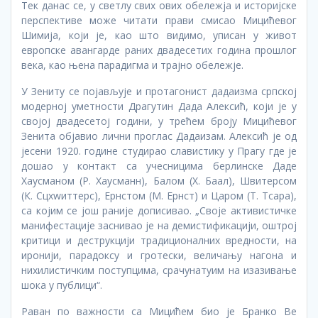
Тек данас се, у светлу свих ових обележја и историјске
перспективе може читати прави смисао Мицићевог
Шимија, који је, као што видимо, уписан у живот
европске авангарде раних двадесетих година прошлог
века, као њена парадигма и трајно обележје.
У Зениту се појављује и протагонист дадаизма српској
модерној уметности Драгутин Дада Алексић, који је у
својој двадесетој години, у трећем броју Мицићевог
Зенита објавио лични проглас Дадаизам. Алексић је од
јесени 1920. године студирао славистику у Прагу где је
дошао у контакт са учесницима берлинске Даде
Хаусманом (Р. Хаусманн), Балом (Х. Баал), Швитерсом
(К. Сцхwиттерс), Ернстом (М. Ернст) и Царом (Т. Тсара),
са којим се још раније дописивао. „Своје активистичке
манифестације заснивао је на демистификацији, оштрој
критици и деструкцији традиционалних вредности, на
иронији, парадоксу и гротески, величању нагона и
нихилистичким поступцима, срачунатуим на изазивање
шока у публици“.
Раван по важности са Мицићем био је Бранко Ве