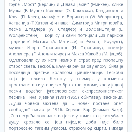
групе „Мост“ (Берлин) и „Плави јахач“ (Минхен), слике
Мунка (Е. Мунцх) Кокошке (О. Кокосхка), Кандинског и
Клеа (П. Клее), манифести Ворингера (W. Wоррингер),
Хатванија (П.Хатвани) и нашег Димитрија Митриновића,
песме Штадлера (W. Стадлер) и Волфенштајна (Е.
Wолфенстеин) – који су и сами потицали „из париске
традиције“ Матиса (А. Матиссе) и Руоа (Ј. Роуаулт),
музике Игора Стравинског (И. Стравинкy), поезије
Аполинера (Г. Аполлинаире) и Макса Жакоба (М. Јацоб).
Одликовали су их исти немир и страх пред пропашћу
старог света. Тескоба, кључна реч за ову епоху, била је
последица претње колапсом цивилизације. Тескоба
која је тежила бекству у свемир, у космичка
пространства и утопијско братство, у коме, као у једној
песми водећег југословенског експресионистичког
песника Тина Ујевића (1891-1955) обитавају васионци.
„Душа човека захтева да … човек постане опет
слободан“ писао је 1916. Херман Бар (Херман Бахр).
„Сва несрећа човечанства јесте у томе што је изгубило
душу, срозало се. Још ниједно доба није било
портресено таквим ужасом, страхом од смрти. Никада