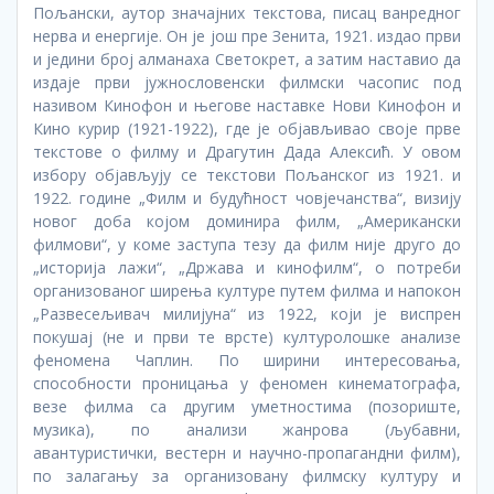
Пољански, аутор значајних текстова, писац ванредног
нерва и енергије. Он је још пре Зенита, 1921. издао први
и једини број алманаха Светокрет, а затим наставио да
издаје први јужнословенски филмски часопис под
називом Кинофон и његове наставке Нови Кинофон и
Кино курир (1921-1922), где је објављивао своје прве
текстове о филму и Драгутин Дада Алексић. У овом
избору објављују се текстови Пољанског из 1921. и
1922. године „Филм и будућност човјечанства“, визију
новог доба којом доминира филм, „Американски
филмови“, у коме заступа тезу да филм није друго до
„историја лажи“, „Држава и кинофилм“, о потреби
организованог ширења културе путем филма и напокон
„Развесељивач милијуна“ из 1922, који је виспрен
покушај (не и први те врсте) културолошке анализе
феномена Чаплин. По ширини интересовања,
способности проницања у феномен кинематографа,
везе филма са другим уметностима (позориште,
музика), по анализи жанрова (љубавни,
авантуристички, вестерн и научно-пропагандни филм),
по залагању за организовану филмску културу и