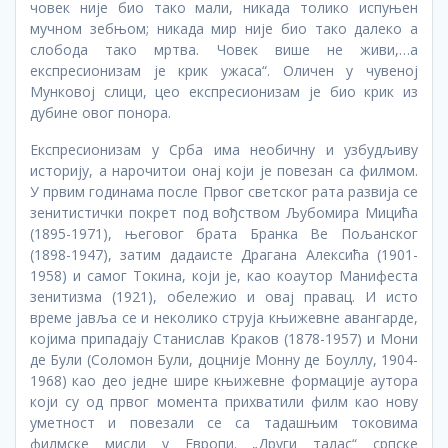
човек није био тако мали, никада толико испуњен
мучном зебњом; никада мир није био тако далеко а
слобода тако мртва. Човек више не живи,…а
експресионизам је крик ужаса“. Оличен у чувеној
Мунковој слици, цео експресионизам је био крик из
дубине овог понора.
Експресионизам у Срба има необичну и узбудљиву
историју, а нарочитои онај који је повезан са филмом.
У првим годинама после Првог светског рата развија се
зенитистички покрет под вођством Љубомира Мицића
(1895-1971), његовог брата Бранка Ве Пољанског
(1898-1947), затим дадаисте Драгана Алексића (1901-
1958) и самог Токина, који је, као коаутор Манифеста
зенитизма (1921), обележио и овај правац. И исто
време јавља се и неколико струја књижевне авангарде,
којима припадају Станислав Краков (1878-1957) и Мони
де Були (Соломон Були, доцније Моннy де Боуллy, 1904-
1968) као део једне шире књижевне формације аутора
који су од првог момента прихватили филм као нову
уметност и повезали се са тадашњим токовима
филмске мисли у Европи. „Други талас“ српске