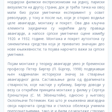
нордијски филмски експресионизам на једној, париски
визуалисти на другој страни, док је трећа тачка на овој
мапи био руски уметнички експеримент у освит
револуције, у току и после ње, који је открио водиље
целе авангарде, монтажу и покрет. Ова два кључна
елемента заједнички су највећем делу праваца
авангарде, а напосе српске уметничке сцене између
1920. и 1932. године. Монтажа и покрет аутохтона су
синематичка средства која је прихватио значајан део
нове књижевности; та појава нарочито важи за српске
уметнике.
Појам монтаже у теорију авангарде увео је бременски
професор Петер Биргер (П. Бüргер, 1998) подвукавши
њен кадриналан историјски значај за стварање
авангардног дела. Састављање дела од фрагмената
стварности, које настаје у кубизму, Биргер доводи у
везу са открићем принципа монтаже у филму у Сергеја
Ејзенштејна (С. М. Эйзенштейн), односно у његовој
Оклопњачи Потемкин. Као што је књижевна авагардна
своја нарочита средства и стилска обележја учинила
препознатљивима, тако је и филм од монтаже створио