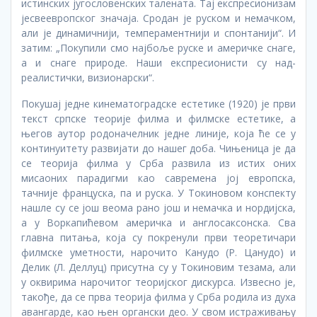
истинских југословенских талената. Тај експресионизам
јесвеевропског значаја. Сродан је руском и немачком,
али је динамичнији, темпераментнији и спонтанији“. И
затим: „Покупили смо најбоље руске и америчке снаге,
а и снаге природе. Наши експресионисти су над-
реалистички, визионарски“.
Покушај једне кинематоградске естетике (1920) је први
текст српске теорије филма и филмске естетике, а
његов аутор родоначелник једне линије, која ће се у
континуитету развијати до нашег доба. Чињеница је да
се теорија филма у Срба развила из истих оних
мисаоних парадигми као савремена јој европска,
тачније француска, па и руска. У Токиновом конспекту
нашле су се још веома рано још и немачка и нордијска,
а у Воркапићевом америчка и англосаксонска. Сва
главна питања, која су покренули први теоретичари
филмске уметности, нарочито Канудо (Р. Цанудо) и
Делик (Л. Деллуц) присутна су у Токиновим тезама, али
у оквирима нарочитог теоријског дискурса. Извесно је,
такође, да се прва теорија филма у Срба родила из духа
авангарде, као њен органски део. У свом истраживању