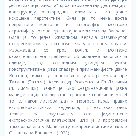
„естетизација живота“ кроз перманентну деструкцију-
конструкцију разнородних елемената. Из једне
искошене перспективе, била је то нека врста
непрестане менталне и типографске монтаже
атракција, у готово ејзенштејновском смислу. Заправо,
била је то једна живописна верзија размахнутог
експресионизма у његовом зениту и скором заласку.
Изражавала се кроз колаж и монтаже
карактеристичног графичког обликовања часописа и
едиције, под очевидним утицајем руског
конструктивизма (овде спадају и први манифести Дзиге
Вертова, иако су непосредног утицаја имали пре
Татљин (Татлин), Александар Родченко и Ел Лиссицки
(Л. Лиссицкй). Зенит је био „најдинамичнија јавна
манифестација послератног српског експресионизма. И
то је, након листова Дан и Прогрес, израз правих
експресионистичких тенденција, тј. наставак оних
тежњи за окупљањем око јединствене
експресионистичке платформе, што је и програмски
тако означена у Манифесту ескпресионистичке школе
Станислава Винавера. (1920).