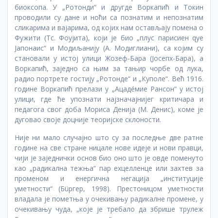
биоксопа. У „Ротонди“ и другде Воркапић и Токин
проводили су дане и ноћи са познатим и непознатим
сликарима и вајарима, од којих нам остављају помена о
Фужити (Тс. Фоујита), који је био „плус парисиен qуе
Јапонаис“ и Модиљанију (А. Модиглиани), са којим су
становали у истој улици Жозеф-Бара (Јосепх-Бара), а
Воркапић, заједно са њим за тањир чорбе од лука,
радио портрете гостију „Ротонде“ и „Куполе“. Већ 1916.
године Воркапић прелази у „Ацадéмие Рансон“ у истој
улици, где ће упознати најзначајнијег критичара и
педагога свог доба Мориса Денија (М. Денис), коме је
дуговао своје доцније теоријске склоности.
Није ни мало случајно што су за последње две ратне
године на све стране ницале нове идеје и нови правци,
чији је заједнички основ био оно што је овде поменуто
као „радикална тежња“ пар еxцелленце или захтев за
променом и енергична негација „институције
уметности“ (Бüргер, 1998). Престоницом уметности
владала је пометња у очекивању радикалне промене, у
очекивању чуда, „које је требало да збрише трулеж