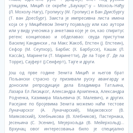
утицајем, Мицић се окреће „Баухаус“-у – Мохољ-Нађу
(Л. Мохолy-Нагy), Гропиусу (W. Гропиус) и Ван Дуисбургу
(Т. ван Доесбург). Заиста је импресивна листа имена
која се у Мицићевом Зениту појављују или као аутори
или у виду учесника у анкетама које је он, као спиритус
регенс конциповао и обделавао: свуда пристутни
Василиј Кандински , па Макс Жакоб, Епстен (Ј. Епстеин),
Сефор (М. Сеупхор), Барбис (Х. Барбуссе), Кашак (Л.
Кассáк), Маринети (Т. Маринетти), Де ла Торе (Г. Де ла
Торре), Сајферт (Ј.Сеиферт), Тајге и други.
Још од прве године Зенита Мицић и његов брат
Пољански страсно су призивали руску авангарду и
доносили репродукције дела Владимира Татљина,
Лазара Ел Лисицког, Александра Архипенка, Александра
Родченка, Казимира Маљевича (К. Малевич), и других.
Расејане по бројевима Зенита можемо наћи тестове
Луначарског (А. Луначарский), Мајаковског (В.
Маяковский), Хлебњикова (В. Хлебников), Пастернака,
Јесењина (С. Эсенин), Мејерхољда (В. Мейерхольд)…
Врхунац овог интересовања било је специјално