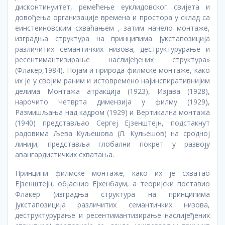
дисконтинуитет, ремећење еуклидовског свијета и
довођења организације времена и простора у склад са
еинстеиновским схваћањем , затим начело монтаже,
изградња структура на принципима јукстапозиција
различитих семантичких низова, деструктурурање и
ресентимантизирање наслијеђених структура»
(Флакер,1984). Појам и природа филмске монтаже, како
их је у својим раним и истовремено најинспиративнијим
делима Монтажа атракција (1923), Изјава (1928),
нарочито Четврта димензија у филму (1929),
Размишљања над кадром (1929) и Вертикална монтажа
(1940) представљао Сергеј Ејзенштејн, подстакнут
радовима Љева Куљешова (Л. Кульешов) на сродној
линији, представља глобални покрет у развоју
авангардистичких схватања.
Принципи филмске монтаже, како их је схватао
Ејзенштејн, објаснио Ејхенбаум, а теоријски поставио
Флакер (изградња структура на принципима
јукстапозиција различитих семантичких низова,
деструктурурање и ресентимантизирање наслијеђених