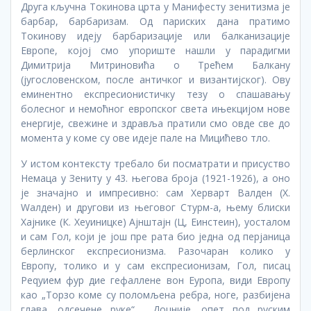
Друга кључна Токинова црта у Манифесту зенитизма је
барбар, барбаризам. Од париских дана пратимо
Токинову идеју барбаризације или балканизације
Европе, којој смо упориште нашли у парадигми
Димитрија Митриновића о Трећем Балкану
(југословенском, после античког и византијског). Ову
еминентно експресионистичку тезу о спашавању
болесног и немоћног европског света ињекцијом нове
енергије, свежине и здравља пратили смо овде све до
момента у коме су ове идеје пале на Мицићево тло.
У истом контексту требало би посматрати и присуство
Немаца у Зениту у 43. његова броја (1921-1926), а оно
је значајно и импресивно: сам Херварт Валден (Х.
Wалден) и другови из његовог Стурм-а, њему блиски
Хајнике (К. Хеyиницке) Ајнштајн (Ц, Еинстеин), уосталом
и сам Гол, који је још пре рата био једна од перјаница
берлинског експресионизма. Разочаран колико у
Европу, толико и у сам експресионизам, Гол, писац
Реqуием фур дие гефаллене вон Еуропа, види Европу
као „Торзо коме су поломљена ребра, ноге, разбијена
глава, одсечене руке“ . Доцније, опет под руским