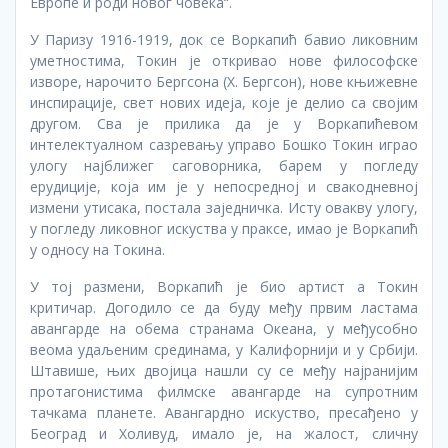
Европе и роди новог човека“.
У Паризу 1916-1919, док се Воркапић бавио ликовним
уметностима, Токин је откривао нове философске
изворе, нарочито Бергсона (Х. Бергсон), нове књижевне
инспирације, свет нових идеја, које је делио са својим
другом. Сва је прилика да је у Воркапићевом
интелектуалном сазревању управо Бошко Токин играо
улогу најближег саговорника, барем у погледу
ерудиције, која им је у непосредној и свакодневној
измени утисака, постала заједничка. Исту овакву улогу,
у погледу ликовног искуства у праксе, имао је Воркапић
у односу на Токина.
У тој размени, Воркапић је био артист а Токин
критичар. Догодило се да буду међу првим ластама
авангарде на обема странама Океана, у међусобно
веома удаљеним срединама, у Калифорнији и у Србији.
Штавише, њих двојица нашли су се међу најранијим
протагонистима филмске авангарде на супротним
тачкама планете. Авангардно искуство, пресађено у
Београд и Холивуд, имало је, на жалост, сличну