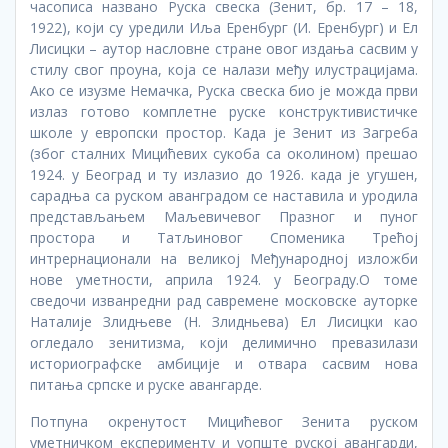
часописа названо Руска свеска (Зенит, бр. 17 – 18,
1922), који су уредили Иља Еренбург (И. Еренбург) и Ел
Лисицки – аутор насловне стране овог издања сасвим у
стилу свог проуна, која се налази међу илустрацијама.
Ако се изузме Немачка, Руска свеска био је можда први
излаз готово комплетне руске конструктивистичке
школе у европски простор. Када је Зенит из Загреба
(због сталних Мицићевих сукоба са околином) прешао
1924. у Београд и ту излазио до 1926. када је угушен,
сарадња са руском аванградом се наставила и уродила
представљањем Маљевичевог Празног и пуног
простора и Татљиновог Споменика Трећој
интрернационали на великој Међународној изложби
нове уметности, априла 1924. у Београду.О томе
сведочи изванредни рад савремене московске ауторке
Наталије Злидњеве (Н. Злидньева) Ел Лисицки као
огледало зенитизма, који делимично превазилази
историографске амбиције и отвара сасвим нова
питања српске и руске авангарде.
Потпуна окренутост Мицићевог Зенита руском
уметничком експерименту и уопште руској авангарди,