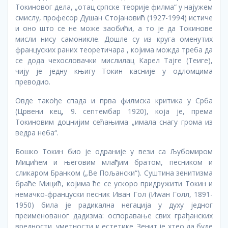
Токиновог дела, „отац српске теорије филма“ у најужем
смислу, професор Душан Стојановић (1927-1994) истиче
и оно што се не може заобићи, а то је да Токинове
мисли нису самоникле. Дошле су из круга оменутих
француских раних теоретичара , којима можда треба да
се дода чехословачки мислилац Карел Тајге (Теиге),
чију је једну књигу Токин касније у одломцима
преводио.
Овде такође спада и прва филмска критика у Срба
(Црвени кец, 9. септембар 1920), која је, према
Токиновим доцнијим сећањима „имала снагу грома из
ведра неба“.
Бошко Токин био је одраније у вези са Љубомиром
Мицићем и његовим млађим братом, песником и
сликаром Бранком („Ве Пољански“). Суштина зенитизма
браће Мицић, којима ће се ускоро придружити Токин и
немачко-француски песник Иван Гол (Иwан Голл, 1891-
1950) била је радикална негација у духу једног
преименованог дадизма: оспоравање свих грађанских
вредности, уметности и естетике. Зенит је хтео да буде