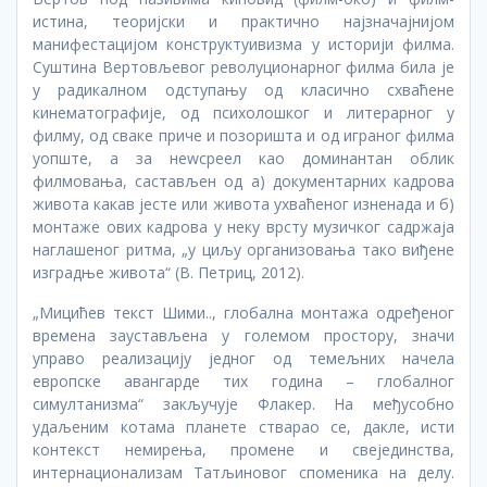
истина, теоријски и практично најзначајнијом
манифестацијом конструктуивизма у историји филма.
Суштина Вертовљевог револуционарног филма била је
у радикалном одступању од класично схваћене
кинематографије, од психолошког и литерарног у
филму, од сваке приче и позоришта и од играног филма
уопште, а за неwсреел као доминантан облик
филмовања, састављен од а) документарних кадрова
живота какав јесте или живота ухваћеног изненада и б)
монтаже ових кадрова у неку врсту музичког садржаја
наглашеног ритма, „у циљу организовања тако виђене
изградње живота“ (В. Петриц, 2012).
„Мицићев текст Шими.., глобална монтажа одређеног
времена заустављена у големом простору, значи
управо реализацију једног од темељних начела
европске авангарде тих година – глобалног
симултанизма“ закључује Флакер. На међусобно
удаљеним котама планете стварао се, дакле, исти
контекст немирења, промене и свејединства,
интернационализам Татљиновог споменика на делу.